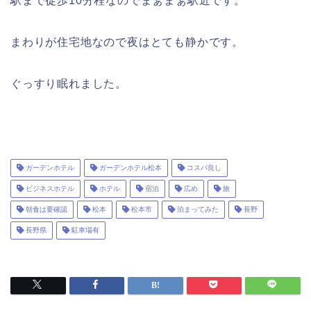
駅まで徒歩10分程なのでまぁまぁ駅近です。
まわりが住宅地なので夜はとても静かです。
ぐっすり眠れました。
ガーデンホテル
ガーデンホテル松本
コスパ良し
ビジネスホテル
ホテル
宿泊
広め
旅
朝食は要確認
松本
松本市
泊まってみた
長野
長野県
駐車場有