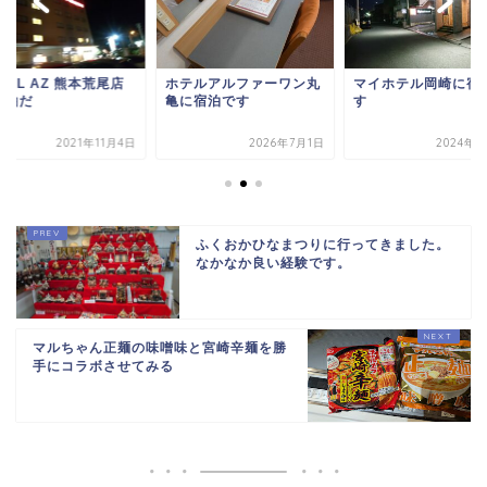
TEL AZ 熊本荒尾店
ホテルアルファーワン丸
マイホテル岡崎に宿
宿泊だ
亀に宿泊です
す
2021年11月4日
2026年7月1日
2024年5
ふくおかひなまつりに行ってきました。
なかなか良い経験です。
マルちゃん正麺の味噌味と宮崎辛麺を勝
手にコラボさせてみる