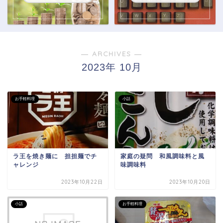
― ARCHIVES ―
2023年 10月
お手軽料理
小話
ラ王を焼き麺に 担担麺でチ
家庭の疑問 和風調味料と風
ャレンジ
味調味料
2023年10月22日
2023年10月20日
小話
お手軽料理