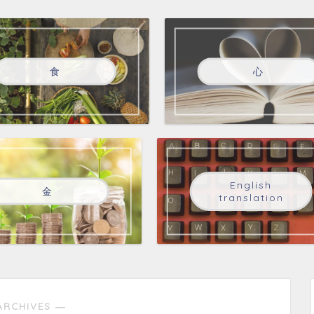
食
心
English
金
translation
ARCHIVES ―