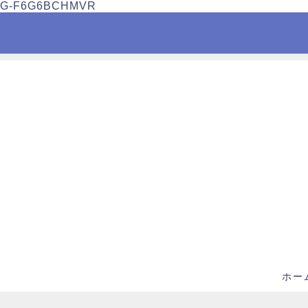
G-F6G6BCHMVR
ホー