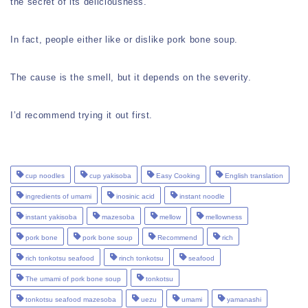
the secret of its deliciousness.
In fact, people either like or dislike pork bone soup.
The cause is the smell, but it depends on the severity.
I’d recommend trying it out first.
cup noodles
cup yakisoba
Easy Cooking
English translation
ingredients of umami
inosinic acid
instant noodle
instant yakisoba
mazesoba
mellow
mellowness
pork bone
pork bone soup
Recommend
rich
rich tonkotsu seafood
rinch tonkotsu
seafood
The umami of pork bone soup
tonkotsu
tonkotsu seafood mazesoba
uezu
umami
yamanashi