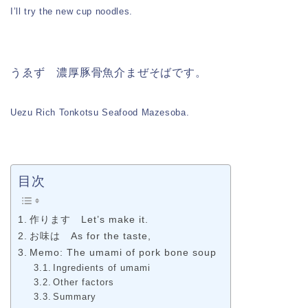
I’ll try the new cup noodles.
うゑず 濃厚豚骨魚介まぜそばです。
Uezu Rich Tonkotsu Seafood Mazesoba.
目次
作ります Let’s make it.
お味は As for the taste,
Memo: The umami of pork bone soup
Ingredients of umami
Other factors
Summary