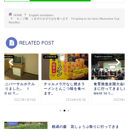
HOME
English translation
カップ麺 うゑずのまぜそばを食べます I’m going to try Uezu Mazesoba Cup
Noodles.
RELATED POST
English translation
English translation
軽料理
ャルメラ汁なし焼きラ
食育推進全国大会inとや
米子ユニバーサルホ
メンとんこつ味を食べ
まに行ってきました I
に泊まりました。 I
す。
went to t...
stayed at Y...
2026年4月1日
2023年6月25日
2022年1
頼成の森 花しょうぶ祭りに行ってきま