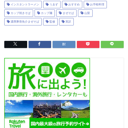
インスタントラーメン
うゑず
おすすめ
お手軽料理
カップ焼きそば
カップ麺
まぜそば
山梨
濃厚豚骨魚介まぜそば
監修
英訳