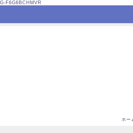
G-F6G6BCHMVR
ホー