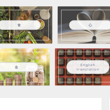
食
心
English
金
translation