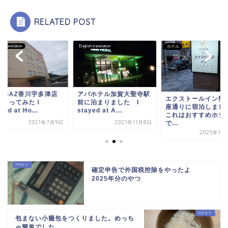
RELATED POST
ish translation
English translation
ホテル
パホテル加賀大聖寺駅
ホテルAZ香川宇多
エクストールイン熊本銀
に泊まりました I
に泊まってみた I
座通りに宿泊しました。
ayed at A...
stayed at Ho...
これはおすすめホテル
2021年11月8日
2021年
で...
2025年11月19日
確定申告で外国税控除をやったよ
2025年分のやつ
包まない小籠包をつくりました。めっち
ゃ簡単でした