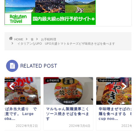
HOME
食
お手軽料理
イタリアンなUFO UFO大盛トマト＆チーズピザ味焼きそばを食べます
RELATED POST
sh translation
English translation
お手軽料理
きそば弁当大盛り で
マルちゃん製麺濃厚こく
辛味噌まぜそばのカ
注意です。 Large
ソース焼きそばを食べま
麺を食べまする Eat
isoba...
す
cup noo...
2022年9月2日
2024年3月6日
2022年7