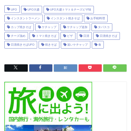
UFO
UFO大盛
UFO大盛トマト＆チーズピザ味
インスタントラーメン
インスタント焼きそば
お手軽料理
カップ焼きそば
ケチャップ
ケチャップ追加
タバスコ
チーズ強め
トマト焼きそば
ピザ
日清
日清焼きそば
日清焼きそばUFO
焼きそば
追いケチャップ
食