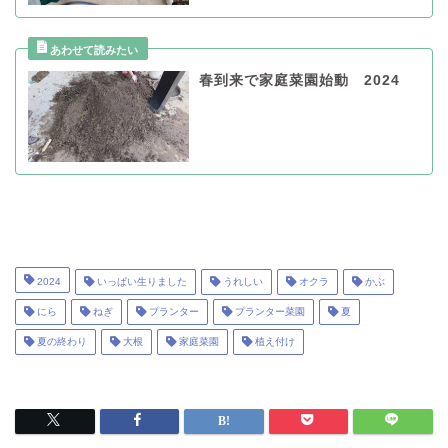
春到来で家庭菜園始動 2024
2024
いっぱい生りました
うれしい
オクラ
かぶ
にら
ねぎ
プランター
プランター菜園
夏
夏の終わり
大根
家庭菜園
植え付け