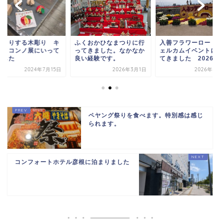
っくりする木彫り キ
ふくおかひなまつりに行
入善フラワーロード
リノコンノ展にいって
ってきました。なかなか
ェルカムイベントに
ました
良い経験です。
てきました 2026
2024年7月15日
2026年3月1日
2026年4
ペヤング祭りを食べます。特別感は感じ
られます。
コンフォートホテル彦根に泊まりました