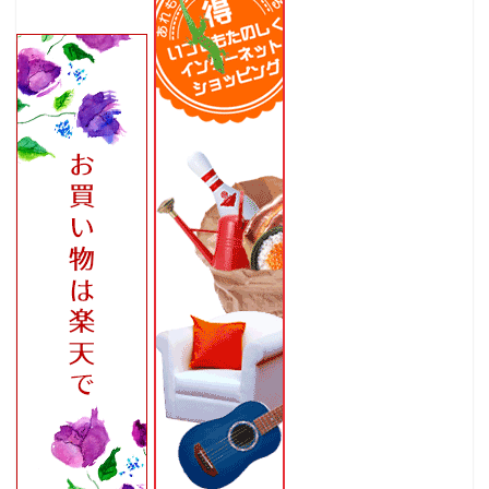
ホーム
家
食