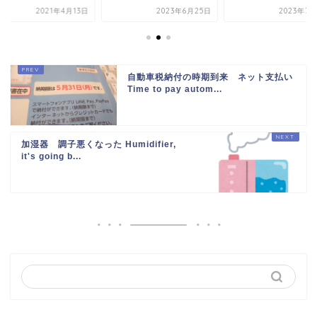
2021年4月13日
2023年6月25日
2023年7月
自動車税納付の時期到来 ネット支払い
Time to pay autom...
加湿器 調子悪くなった Humidifier,
it's going b...