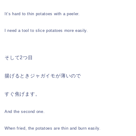
It’s hard to thin potatoes with a peeler.
I need a tool to slice potatoes more easily.
そして2つ目
揚げるときジャガイモが薄いので
すぐ焦げます。
And the second one.
When fried, the potatoes are thin and burn easily.