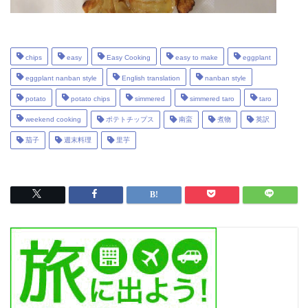
chips
easy
Easy Cooking
easy to make
eggplant
eggplant nanban style
English translation
nanban style
potato
potato chips
simmered
simmered taro
taro
weekend cooking
ポテトチップス
南蛮
煮物
英訳
茄子
週末料理
里芋