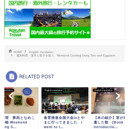
HOME
English translation
週末料理 里芋と茄子を使う Weekend Cooking Using Taro and Eggplant
RELATED POST
sh translation
English translation
English translation
末料理 豚肉となめこ
食育推進全国大会inとや
【本の紹介】君が最
め物 Weekend
まに行ってきました I
遺した歌 [Book
king S...
went to t...
introductio...