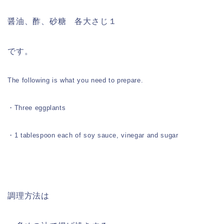
醤油、酢、砂糖 各大さじ１
です。
The following is what you need to prepare.
・Three eggplants
・1 tablespoon each of soy sauce, vinegar and sugar
調理方法は