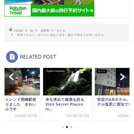
HOME
旅
長野県
ホテル
松本ウエルトンホテルに泊まります。静かで泊まりやすいホテル。
RELATED POST
English translation
ル
ホテル
テルトレンド岡崎駅前
冷を求めて秘境を訪る
安定のABホテル。A
泊まりました きれい
Visit Secret Places
テル塩尻に宿泊です
ホテルです
in...
2024年1月17日
2021年7月25日
2026年4月