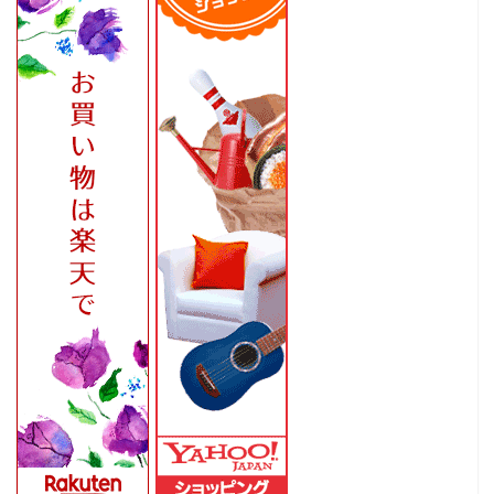
ホーム
家
食
旅