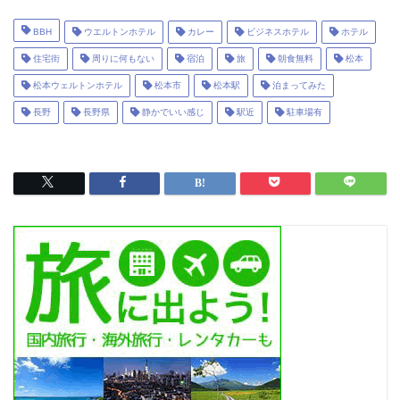
BBH
ウエルトンホテル
カレー
ビジネスホテル
ホテル
住宅街
周りに何もない
宿泊
旅
朝食無料
松本
松本ウェルトンホテル
松本市
松本駅
泊まってみた
長野
長野県
静かでいい感じ
駅近
駐車場有