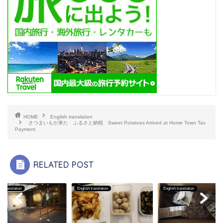
HOME
English translation
さつまいもが来た ふるさと納税 Sweet Potatoes Arrived at Home Town Tax
Payment
RELATED POST
sh translation
English translation
English translation