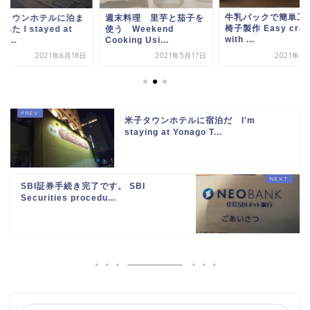
牛乳パックで簡単
岡タウンホテルに泊ま
週末料理 里芋と茄子を
椅子製作 Easy craf
みた I stayed at
使う Weekend
with ...
 S...
Cooking Usi...
2021年6月18日
2021年5月17日
2021年4
米子タウンホテルに宿泊だ I'm
staying at Yonago T...
SBI証券手続き完了です。 SBI
Securities procedu...