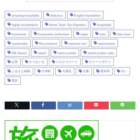
amazing hospitality
delicious
English translation
highly recommend
Home Town Tax Payment
hospitality
kumamoto
Kumamoto prefecture
origin
otsu
otsu town
reasonable
Recommend
satsuma imo
satsumaimo
Silk Sweet
sweet
sweet potato
sweet potato cake
お得
さつまいも
シルクスイート
スイートポテト
ふるさと納税
大津町
大満足
大量
熊本県
甘い
英訳