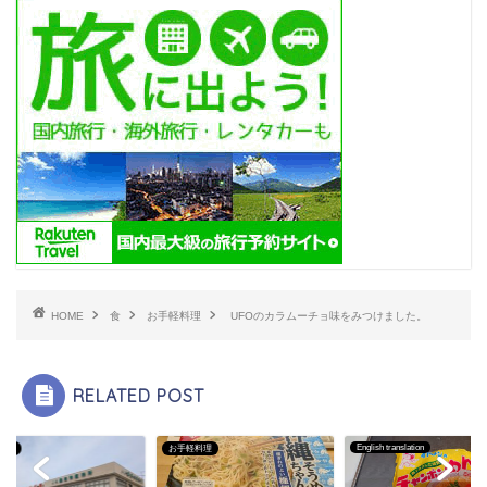
HOME
食
お手軽料理
UFOのカラムーチョ味をみつけました。
RELATED POST
English translation
ント
お手軽料理