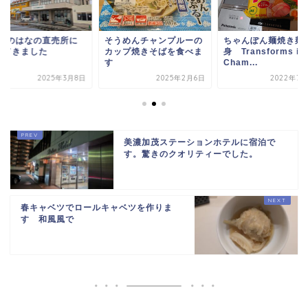
Aなのはなの直売所に
そうめんチャンプルーの
ちゃんぽん麺焼き麺
ってきました
カップ焼きそばを食べま
身 Transforms int
す
Cham...
2025年3月8日
2025年2月6日
2022年7月
美濃加茂ステーションホテルに宿泊で
す。驚きのクオリティーでした。
春キャベツでロールキャベツを作りま
す 和風風で