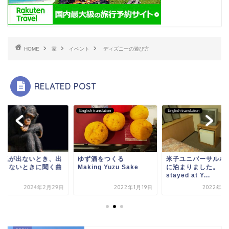
HOME
家
イベント
ディズニーの遊び方
RELATED POST
sh translation
English translation
小話
ず酒をつくる
米子ユニバーサルホテル
やる気が出ないとき
king Yuzu Sake
に泊まりました。 I
したくないときに聞
stayed at Y...
紹介
2022年1月19日
2022年1月13日
2024年2月