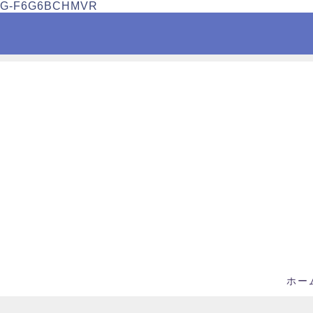
G-F6G6BCHMVR
ホー