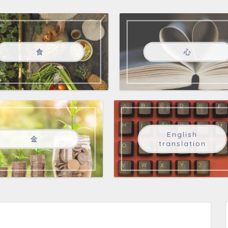
食
心
English
金
translation