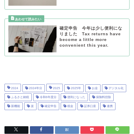
確定申告 今年は少し便利にな
りました Tax returns have
become a little more
convenient this year.
2024
2024年分
2025
2025年
お金
デジタル化
ふるさと納税
令和6年度分
便利になった
保険料控除
新機能
楽
確定申告
税金
証券口座
連携