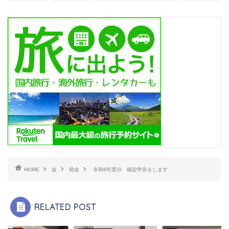
HOME
金
税金
令和6年度分 確定申告をします
RELATED POST