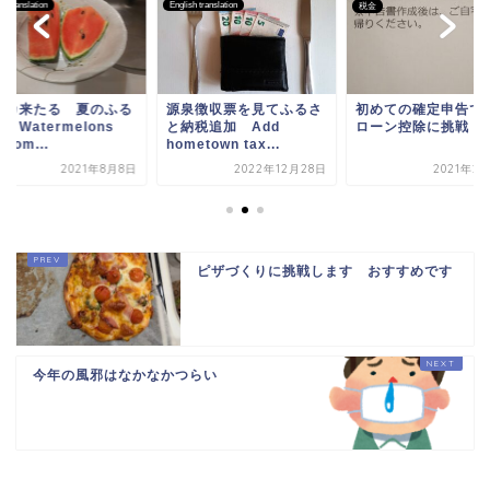
sh translation
English translation
税金
イカ来たる 夏のふる
源泉徴収票を見てふるさ
初めての確定申告で
 Watermelons
と納税追加 Add
ローン控除に挑戦
 com...
hometown tax...
2021年8月8日
2022年12月28日
2021年2
ピザづくりに挑戦します おすすめです
今年の風邪はなかなかつらい