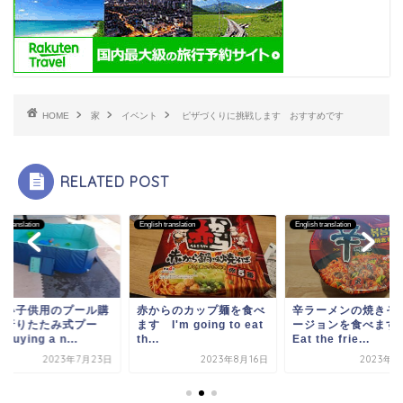
HOME
家
イベント
ピザづくりに挑戦します おすすめです
RELATED POST
sh translation
English translation
English translation
しい子供用のプール購
赤からのカップ麺を食べ
辛ラーメンの焼きそ
 折りたたみ式プー
ます I'm going to eat
ージョンを食べま
uying a n...
th...
Eat the frie...
2023年7月23日
2023年8月16日
2023年3