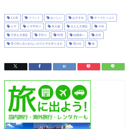
3人前
イベント
おいしい
おすすめ
チーズたっぷり
ピザ
ピザ手作り
具大盛
大人も大満足
子供
子供も大満足
手作り
料理
結構多い
自宅
雪で外に出られないのでピザを作ります
雪の日
食