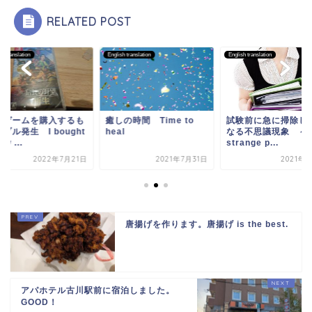
RELATED POST
sh translation
English translation
English translation
作ゲームを購入するも
癒しの時間 Time to
試験前に急に掃除し
ブル発生 I bought
heal
なる不思議現象 ～T
ew ...
strange p...
2022年7月21日
2021年7月31日
2021年
唐揚げを作ります。唐揚げ is the best.
アパホテル古川駅前に宿泊しました。
GOOD！