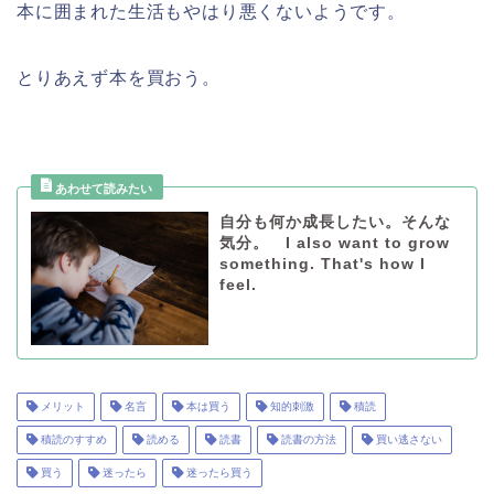
本に囲まれた生活もやはり悪くないようです。
とりあえず本を買おう。
自分も何か成長したい。そんな
気分。 I also want to grow
something. That's how I
feel.
メリット
名言
本は買う
知的刺激
積読
積読のすすめ
読める
読書
読書の方法
買い逃さない
買う
迷ったら
迷ったら買う