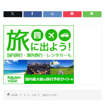
HOME
心
小話
積読のすすめ