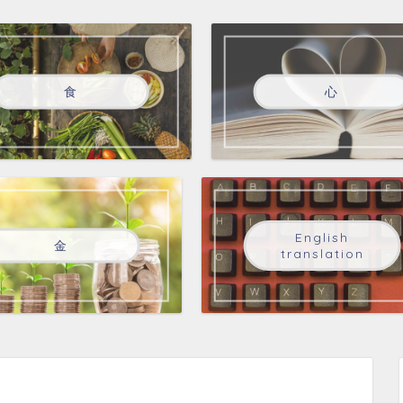
食
心
English
金
translation