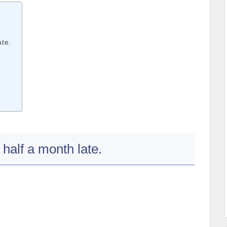
te.
f a month late.