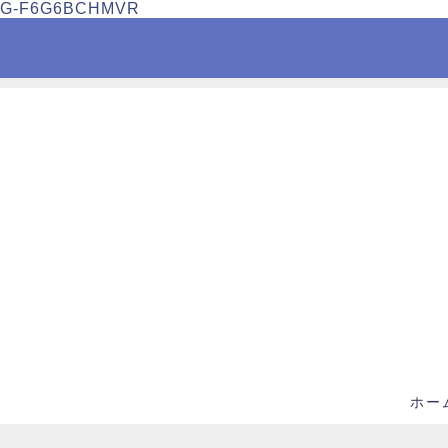
G-F6G6BCHMVR
ホー