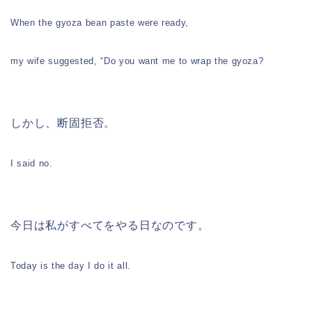
When the gyoza bean paste were ready,
my wife suggested, “Do you want me to wrap the gyoza?
しかし、断固拒否。
I said no.
今日は私がすべてをやる日なのです。
Today is the day I do it all.