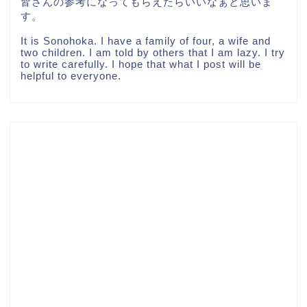
皆さんの参考になってもらえたらいいなぁと思いま
す。
It is Sonohoka. I have a family of four, a wife and
two children. I am told by others that I am lazy. I try
to write carefully. I hope that what I post will be
helpful to everyone.