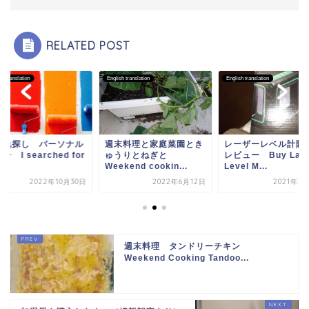
RELATED POST
sh translation
English translation
English translation
分色探し パーソナル
週末料理と家庭菜園とき
レーザーレベル計
ー I searched for
ゅうりとねぎと
レビュー Buy Lase
...
Weekend cookin...
Level M...
2022年10月30日
2022年6月12日
2021年3
週末料理 タンドリーチキン
Weekend Cooking Tandoo...