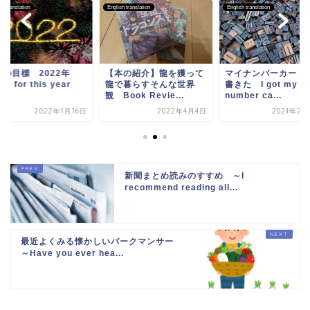
sh translation
English translation
English translation
年の目標 2022年
【本の紹介】龍を獲って
マイナンバーカード
ls for this year
龍で暮らすそんな世界
書きた I got my
観 Book Revie...
number ca...
2022年1月16日
2022年4月4日
2021年2月
新聞まとめ読みのすすめ ～I
recommend reading all...
最近よくみる懐かしいパークマンサー
～Have you ever hea...