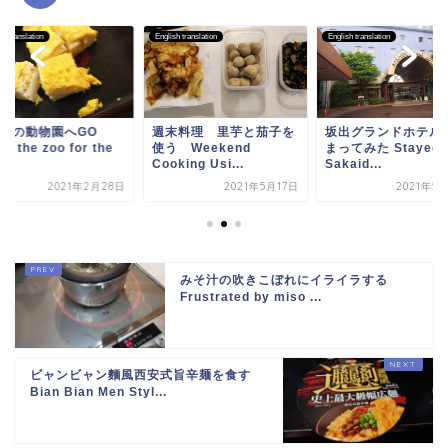
sh translation
English translation
English translation
度目の動物園へGO
週末料理 里芋と茄子を
坂出グランドホテル
to the zoo for the
使う Weekend
まってみた Stayed a
Cooking Usi...
Sakaid...
2021年2月28日
2021年5月17日
2021年5
みそ汁の吹きこぼれにイライラする
Frustrated by miso ...
ビャンビャン麵風西安式旨辛麺を食す
Bian Bian Men Styl...