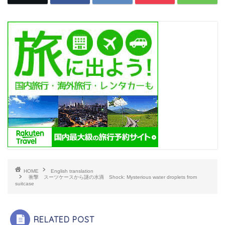
HOME
English translation
衝撃 スーツケースから謎の水滴 Shock: Mysterious water droplets from
suitcase
RELATED POST