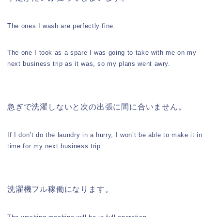
The ones I wash are perfectly fine.
The one I took as a spare I was going to take with me on my
next business trip as it was, so my plans went awry.
急ぎで洗濯しないと次の出張に間に合いません。
If I don’t do the laundry in a hurry, I won’t be able to make it in
time for my next business trip.
洗濯機フル稼働になります。