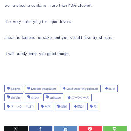
Some shochu contains more than 40% alcohol.
It is very satisfying for liquor lovers.
Japan is famous for sake, but you should also try shochu.
It will surely bring you good things.
alcohol
English translation
Let's wash the suitcase
sake
shochu
shock
suitcase
スーツケース
スーツケース洗う
水滴
焼酎
英訳
酒