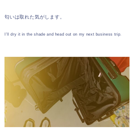
匂いは取れた気がします。
I’ll dry it in the shade and head out on my next business trip.