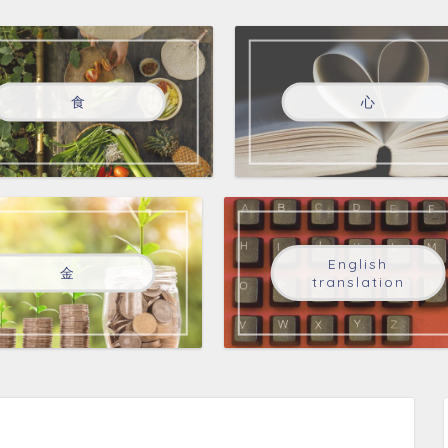
食
心
English
金
translation