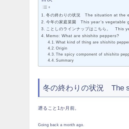
冬の終わりの状況 The situation at the en
今年の家庭菜園 This year’s vegetable g
ことしのラインナップはこちら。 This year’s li
Memo: What are shishito peppers?
What kind of thing are shishito peppe
Origin
The spicy component of shishito pep
Summary
冬の終わりの状況 The situatio
遡ること1か月前。
Going back a month ago.