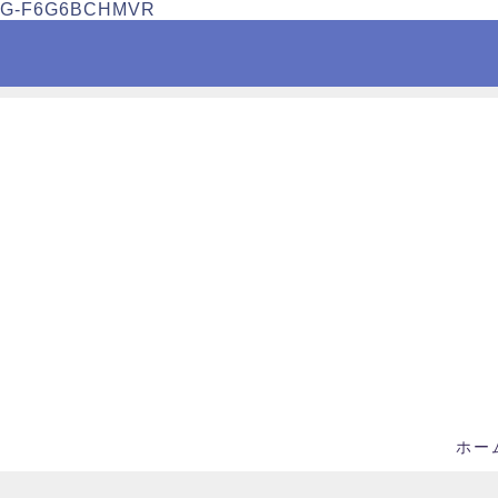
G-F6G6BCHMVR
ホー