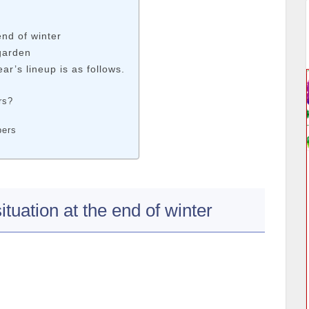
d of winter
arden
neup is as follows.
rs?
pers
n at the end of winter